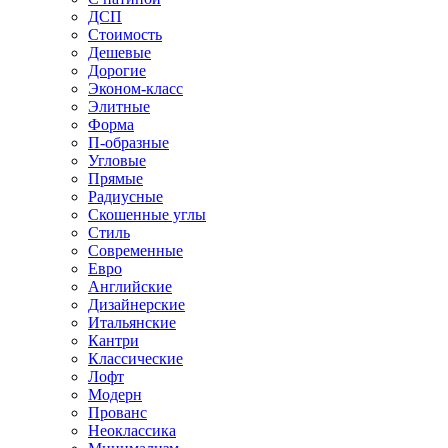
ДСП
Стоимость
Дешевые
Дорогие
Эконом-класс
Элитные
Форма
П-образные
Угловые
Прямые
Радиусные
Скошенные углы
Стиль
Современные
Евро
Английские
Дизайнерские
Итальянские
Кантри
Классические
Лофт
Модерн
Прованс
Неоклассика