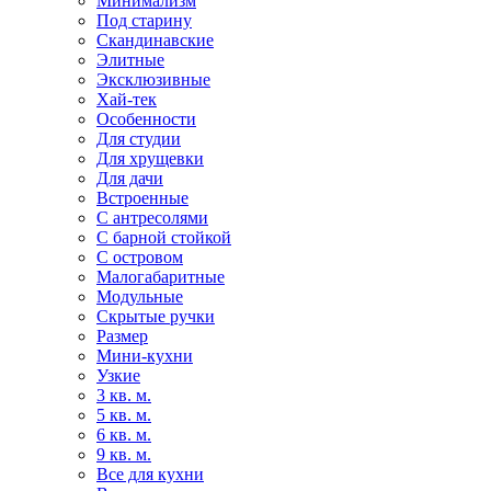
Минимализм
Под старину
Скандинавские
Элитные
Эксклюзивные
Хай-тек
Особенности
Для студии
Для хрущевки
Для дачи
Встроенные
С антресолями
С барной стойкой
С островом
Малогабаритные
Модульные
Скрытые ручки
Размер
Мини-кухни
Узкие
3 кв. м.
5 кв. м.
6 кв. м.
9 кв. м.
Все для кухни