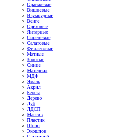
Оранжевые
Вишневые
Изумрудные
Венге
Ореховые
Янтарные
Сиреневые
Салатовые
Фиолетовые
Мятные
Золотые
Синие
Материал
МДФ
Эмаль
Акрил
Береза
Дерево
Дуб
ЛДСП
Массив
Пластик
Шпон
Экошпон
С патиной