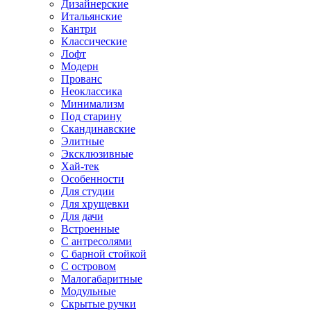
Дизайнерские
Итальянские
Кантри
Классические
Лофт
Модерн
Прованс
Неоклассика
Минимализм
Под старину
Скандинавские
Элитные
Эксклюзивные
Хай-тек
Особенности
Для студии
Для хрущевки
Для дачи
Встроенные
С антресолями
С барной стойкой
С островом
Малогабаритные
Модульные
Скрытые ручки