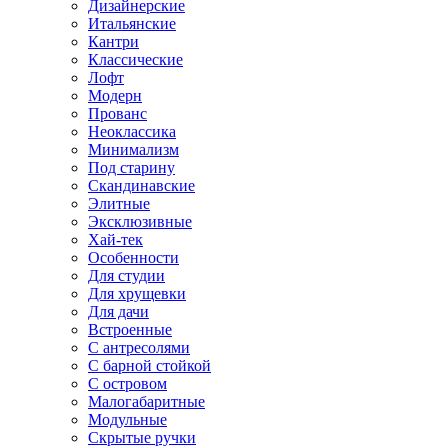
Дизайнерские
Итальянские
Кантри
Классические
Лофт
Модерн
Прованс
Неоклассика
Минимализм
Под старину
Скандинавские
Элитные
Эксклюзивные
Хай-тек
Особенности
Для студии
Для хрущевки
Для дачи
Встроенные
С антресолями
С барной стойкой
С островом
Малогабаритные
Модульные
Скрытые ручки