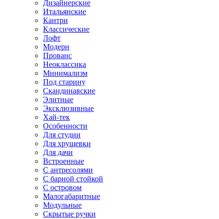
Дизайнерские
Итальянские
Кантри
Классические
Лофт
Модерн
Прованс
Неоклассика
Минимализм
Под старину
Скандинавские
Элитные
Эксклюзивные
Хай-тек
Особенности
Для студии
Для хрущевки
Для дачи
Встроенные
С антресолями
С барной стойкой
С островом
Малогабаритные
Модульные
Скрытые ручки