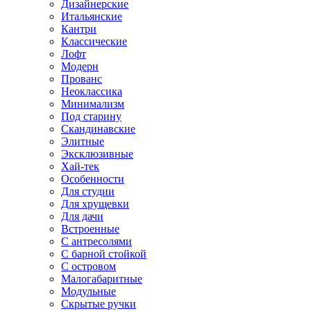
Дизайнерские
Итальянские
Кантри
Классические
Лофт
Модерн
Прованс
Неоклассика
Минимализм
Под старину
Скандинавские
Элитные
Эксклюзивные
Хай-тек
Особенности
Для студии
Для хрущевки
Для дачи
Встроенные
С антресолями
С барной стойкой
С островом
Малогабаритные
Модульные
Скрытые ручки