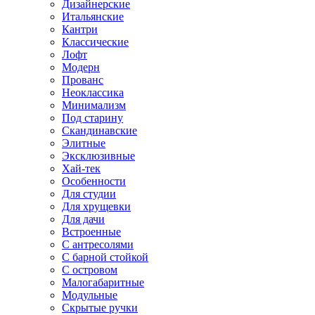
Дизайнерские
Итальянские
Кантри
Классические
Лофт
Модерн
Прованс
Неоклассика
Минимализм
Под старину
Скандинавские
Элитные
Эксклюзивные
Хай-тек
Особенности
Для студии
Для хрущевки
Для дачи
Встроенные
С антресолями
С барной стойкой
С островом
Малогабаритные
Модульные
Скрытые ручки