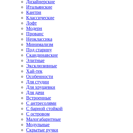
Дизайнерские
Итальянские
Кантри
Классические
Лофт
Модерн
Прованс
Неоклассика
Минимализм
Под старину
Скандинавские
Элитные
Эксклюзивные
Хай-тек
Особенности
Для студии
Для хрущевки
Для дачи
Встроенные
С антресолями
С барной стойкой
С островом
Малогабаритные
Модульные
Скрытые ручки