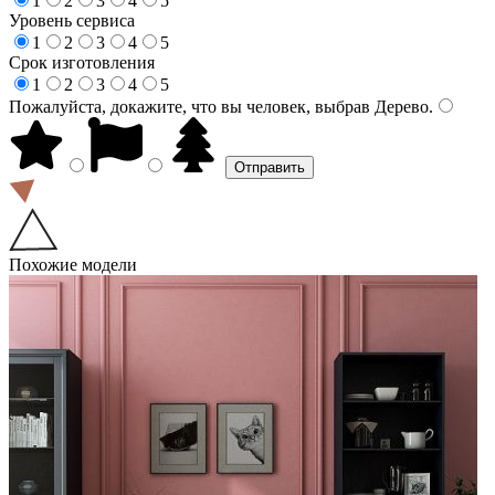
1
2
3
4
5
Уровень сервиса
1
2
3
4
5
Срок изготовления
1
2
3
4
5
Пожалуйста, докажите, что вы человек, выбрав
Дерево
.
Похожие модели