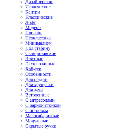
Дизайнерские
Итальянские
Кантри
Классические
Лофт
Модерн
Прованс
Неоклассика
Минимализм
Под старину
Скандинавские
Элитные
Эксклюзивные
Хай-тек
Особенности
Для студии
Для хрущевки
Для дачи
Встроенные
С антресолями
С барной стойкой
С островом
Малогабаритные
Модульные
Скрытые ручки