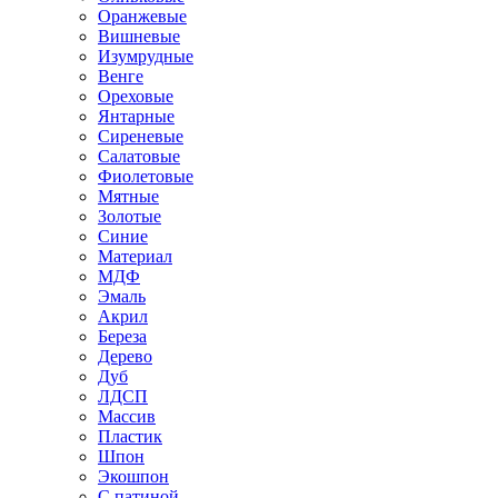
Оранжевые
Вишневые
Изумрудные
Венге
Ореховые
Янтарные
Сиреневые
Салатовые
Фиолетовые
Мятные
Золотые
Синие
Материал
МДФ
Эмаль
Акрил
Береза
Дерево
Дуб
ЛДСП
Массив
Пластик
Шпон
Экошпон
С патиной