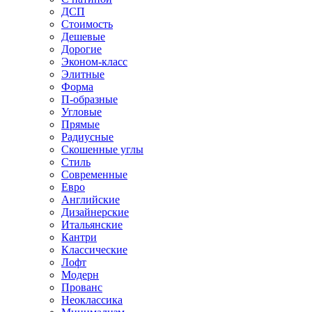
ДСП
Стоимость
Дешевые
Дорогие
Эконом-класс
Элитные
Форма
П-образные
Угловые
Прямые
Радиусные
Скошенные углы
Стиль
Современные
Евро
Английские
Дизайнерские
Итальянские
Кантри
Классические
Лофт
Модерн
Прованс
Неоклассика