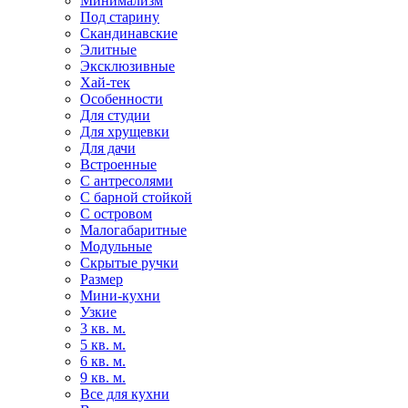
Минимализм
Под старину
Скандинавские
Элитные
Эксклюзивные
Хай-тек
Особенности
Для студии
Для хрущевки
Для дачи
Встроенные
С антресолями
С барной стойкой
С островом
Малогабаритные
Модульные
Скрытые ручки
Размер
Мини-кухни
Узкие
3 кв. м.
5 кв. м.
6 кв. м.
9 кв. м.
Все для кухни