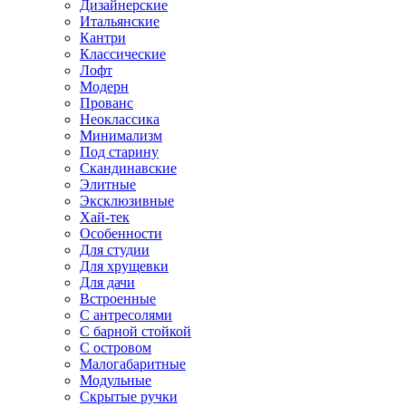
Дизайнерские
Итальянские
Кантри
Классические
Лофт
Модерн
Прованс
Неоклассика
Минимализм
Под старину
Скандинавские
Элитные
Эксклюзивные
Хай-тек
Особенности
Для студии
Для хрущевки
Для дачи
Встроенные
С антресолями
С барной стойкой
С островом
Малогабаритные
Модульные
Скрытые ручки