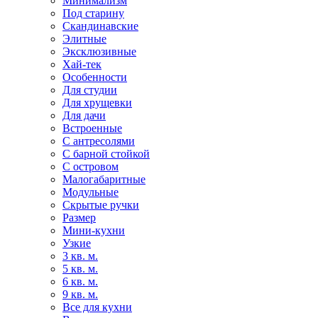
Минимализм
Под старину
Скандинавские
Элитные
Эксклюзивные
Хай-тек
Особенности
Для студии
Для хрущевки
Для дачи
Встроенные
С антресолями
С барной стойкой
С островом
Малогабаритные
Модульные
Скрытые ручки
Размер
Мини-кухни
Узкие
3 кв. м.
5 кв. м.
6 кв. м.
9 кв. м.
Все для кухни