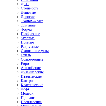
ДСП
Стоимость
Дешевые
Дорогие
Эконом-класс
Элитные
Форма
П-образные
Угловые
Прямые
Радиусные
Скошенные углы
Стиль
Современные
Евро
Английские
Дизайнерские
Итальянские
Кантри
Классические
Лофт
Модерн
Прованс
Неоклассика