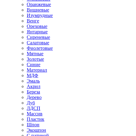
Оранжевые
Вишневые
Изумрудные
Венге
Ореховые
Янтарные
Сиреневые
Салатовые
Фиолетовые
Мятные
Золотые
Синие
Материал
МДФ
Эмаль
Акрил
Береза
Дерево
Дуб
ЛДСП
Массив
Пластик
Шпон
Экошпон
С патиной