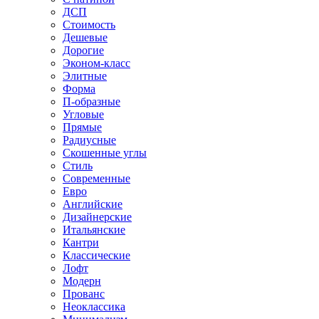
ДСП
Стоимость
Дешевые
Дорогие
Эконом-класс
Элитные
Форма
П-образные
Угловые
Прямые
Радиусные
Скошенные углы
Стиль
Современные
Евро
Английские
Дизайнерские
Итальянские
Кантри
Классические
Лофт
Модерн
Прованс
Неоклассика