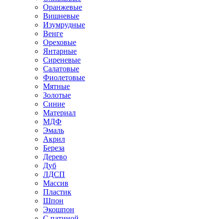
Оранжевые
Вишневые
Изумрудные
Венге
Ореховые
Янтарные
Сиреневые
Салатовые
Фиолетовые
Мятные
Золотые
Синие
Материал
МДФ
Эмаль
Акрил
Береза
Дерево
Дуб
ЛДСП
Массив
Пластик
Шпон
Экошпон
С патиной