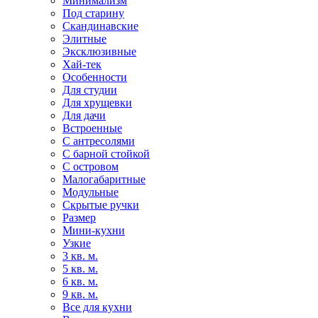
Минимализм
Под старину
Скандинавские
Элитные
Эксклюзивные
Хай-тек
Особенности
Для студии
Для хрущевки
Для дачи
Встроенные
С антресолями
С барной стойкой
С островом
Малогабаритные
Модульные
Скрытые ручки
Размер
Мини-кухни
Узкие
3 кв. м.
5 кв. м.
6 кв. м.
9 кв. м.
Все для кухни