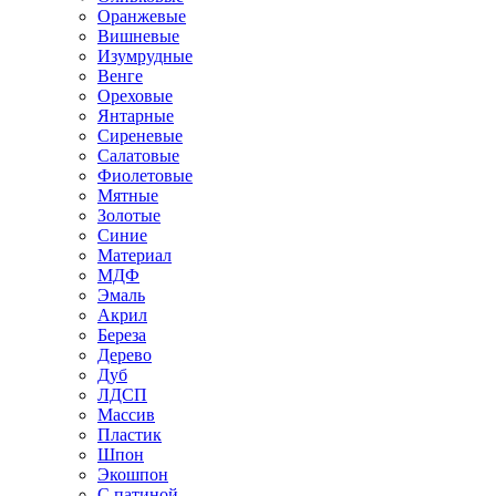
Оранжевые
Вишневые
Изумрудные
Венге
Ореховые
Янтарные
Сиреневые
Салатовые
Фиолетовые
Мятные
Золотые
Синие
Материал
МДФ
Эмаль
Акрил
Береза
Дерево
Дуб
ЛДСП
Массив
Пластик
Шпон
Экошпон
С патиной