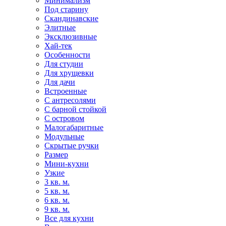
Минимализм
Под старину
Скандинавские
Элитные
Эксклюзивные
Хай-тек
Особенности
Для студии
Для хрущевки
Для дачи
Встроенные
С антресолями
С барной стойкой
С островом
Малогабаритные
Модульные
Скрытые ручки
Размер
Мини-кухни
Узкие
3 кв. м.
5 кв. м.
6 кв. м.
9 кв. м.
Все для кухни