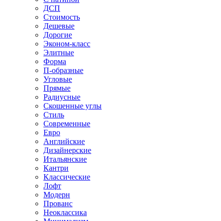
ДСП
Стоимость
Дешевые
Дорогие
Эконом-класс
Элитные
Форма
П-образные
Угловые
Прямые
Радиусные
Скошенные углы
Стиль
Современные
Евро
Английские
Дизайнерские
Итальянские
Кантри
Классические
Лофт
Модерн
Прованс
Неоклассика