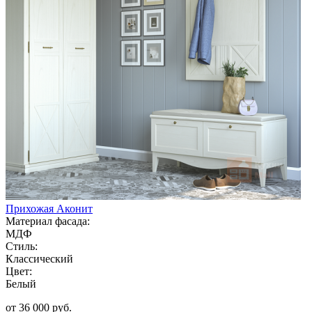
Прихожая Аконит
Материал фасада:
МДФ
Стиль:
Классический
Цвет:
Белый
от 36 000 руб.