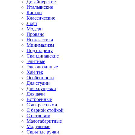
Дизайнерские
Итальянские
Кантри
Классические
Лофт
Модерн
Прованс
Неоклассика
Минимализм
Под старину
Скандинавские
Элитные
Эксклюзивные
Хай-тек
Особенности
Для студии
Для хрущевки
Для дачи
Встроенные
С антресолями
С барной стойкой
С островом
Малогабаритные
Модульные
Скрытые ручки