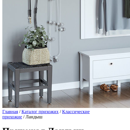
Главная
/
Каталог прихожих
/
Классические
прихожие
/ Ландыш