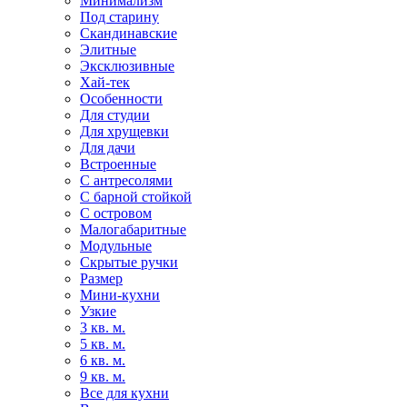
Минимализм
Под старину
Скандинавские
Элитные
Эксклюзивные
Хай-тек
Особенности
Для студии
Для хрущевки
Для дачи
Встроенные
С антресолями
С барной стойкой
С островом
Малогабаритные
Модульные
Скрытые ручки
Размер
Мини-кухни
Узкие
3 кв. м.
5 кв. м.
6 кв. м.
9 кв. м.
Все для кухни