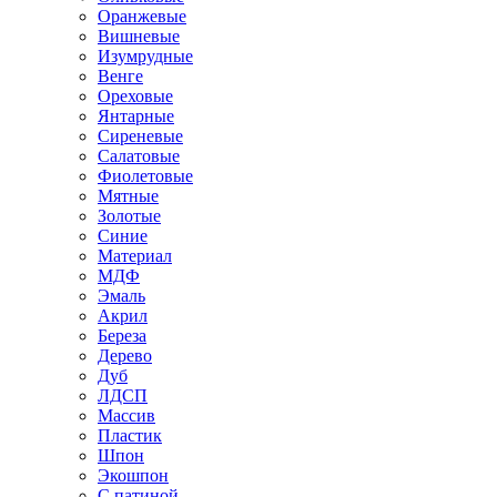
Оранжевые
Вишневые
Изумрудные
Венге
Ореховые
Янтарные
Сиреневые
Салатовые
Фиолетовые
Мятные
Золотые
Синие
Материал
МДФ
Эмаль
Акрил
Береза
Дерево
Дуб
ЛДСП
Массив
Пластик
Шпон
Экошпон
С патиной