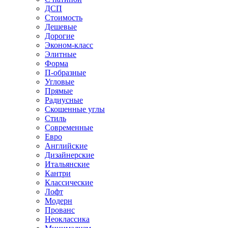
ДСП
Стоимость
Дешевые
Дорогие
Эконом-класс
Элитные
Форма
П-образные
Угловые
Прямые
Радиусные
Скошенные углы
Стиль
Современные
Евро
Английские
Дизайнерские
Итальянские
Кантри
Классические
Лофт
Модерн
Прованс
Неоклассика