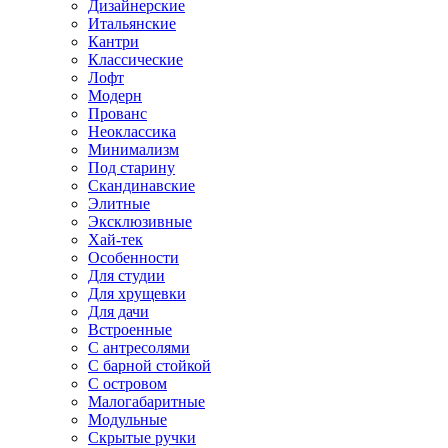
Дизайнерские
Итальянские
Кантри
Классические
Лофт
Модерн
Прованс
Неоклассика
Минимализм
Под старину
Скандинавские
Элитные
Эксклюзивные
Хай-тек
Особенности
Для студии
Для хрущевки
Для дачи
Встроенные
С антресолями
С барной стойкой
С островом
Малогабаритные
Модульные
Скрытые ручки