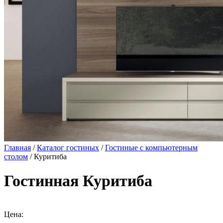
Главная
/
Каталог гостиных
/
Гостиные с компьютерным
столом
/ Куритиба
Гостинная Куритиба
Цена: