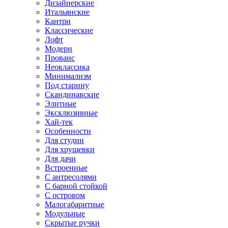
Дизайнерские
Итальянские
Кантри
Классические
Лофт
Модерн
Прованс
Неоклассика
Минимализм
Под старину
Скандинавские
Элитные
Эксклюзивные
Хай-тек
Особенности
Для студии
Для хрущевки
Для дачи
Встроенные
С антресолями
С барной стойкой
С островом
Малогабаритные
Модульные
Скрытые ручки