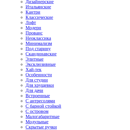
Дизайнерские
Итальянские
Кантри
Классические
Лофт
Модерн
Прованс
Неоклассика
Минимализм
Под старину
Скандинавские
Элитные
Эксклюзивные
Хай-тек
Особенности
Для студии
Для хрущевки
Для дачи
Встроенные
С антресолями
С барной стойкой
С островом
Малогабаритные
Модульные
Скрытые ручки