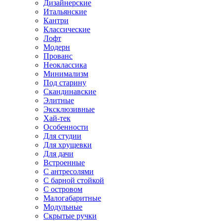
Дизайнерские
Итальянские
Кантри
Классические
Лофт
Модерн
Прованс
Неоклассика
Минимализм
Под старину
Скандинавские
Элитные
Эксклюзивные
Хай-тек
Особенности
Для студии
Для хрущевки
Для дачи
Встроенные
С антресолями
С барной стойкой
С островом
Малогабаритные
Модульные
Скрытые ручки