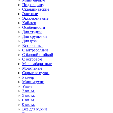
Минимализм
Под старину
Скандинавские
Элитные
Эксклюзивные
Хай-тек
Особенности
Для студии
Для хрущевки
Для дачи
Встроенные
С антресолями
С барной стойкой
С островом
Малогабаритные
Модульные
Скрытые ручки
Размер
Мини-кухни
Узкие
3 кв. м.
5 кв. м.
6 кв. м.
9 кв. м.
Все для кухни