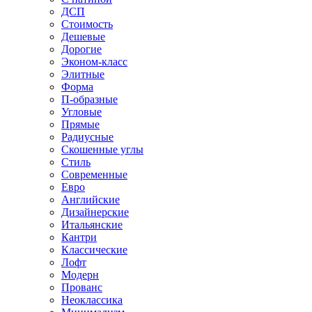
ДСП
Стоимость
Дешевые
Дорогие
Эконом-класс
Элитные
Форма
П-образные
Угловые
Прямые
Радиусные
Скошенные углы
Стиль
Современные
Евро
Английские
Дизайнерские
Итальянские
Кантри
Классические
Лофт
Модерн
Прованс
Неоклассика