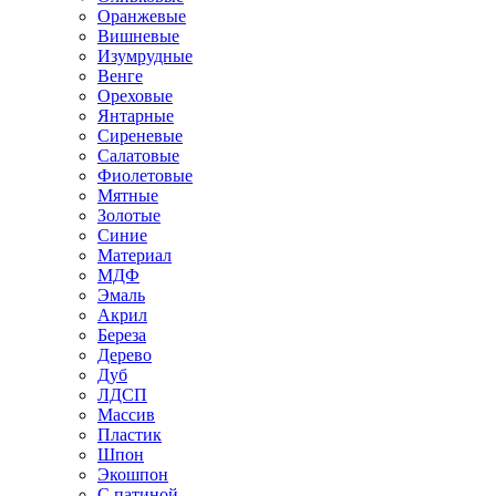
Оранжевые
Вишневые
Изумрудные
Венге
Ореховые
Янтарные
Сиреневые
Салатовые
Фиолетовые
Мятные
Золотые
Синие
Материал
МДФ
Эмаль
Акрил
Береза
Дерево
Дуб
ЛДСП
Массив
Пластик
Шпон
Экошпон
С патиной