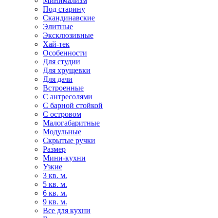
Минимализм
Под старину
Скандинавские
Элитные
Эксклюзивные
Хай-тек
Особенности
Для студии
Для хрущевки
Для дачи
Встроенные
С антресолями
С барной стойкой
С островом
Малогабаритные
Модульные
Скрытые ручки
Размер
Мини-кухни
Узкие
3 кв. м.
5 кв. м.
6 кв. м.
9 кв. м.
Все для кухни