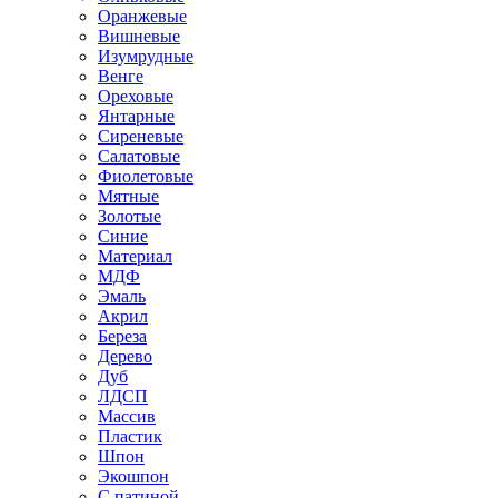
Оранжевые
Вишневые
Изумрудные
Венге
Ореховые
Янтарные
Сиреневые
Салатовые
Фиолетовые
Мятные
Золотые
Синие
Материал
МДФ
Эмаль
Акрил
Береза
Дерево
Дуб
ЛДСП
Массив
Пластик
Шпон
Экошпон
С патиной