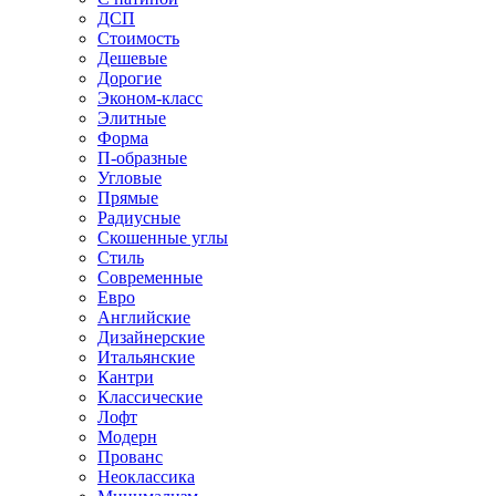
ДСП
Стоимость
Дешевые
Дорогие
Эконом-класс
Элитные
Форма
П-образные
Угловые
Прямые
Радиусные
Скошенные углы
Стиль
Современные
Евро
Английские
Дизайнерские
Итальянские
Кантри
Классические
Лофт
Модерн
Прованс
Неоклассика