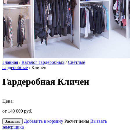
Главная
/
Каталог гардеробных
/
Светлые
гардеробные
/ Кличен
Гардеробная Кличен
Цена:
от 140 000
руб.
Добавить в корзину
Расчет цены
Вызвать
Заказать
замерщика