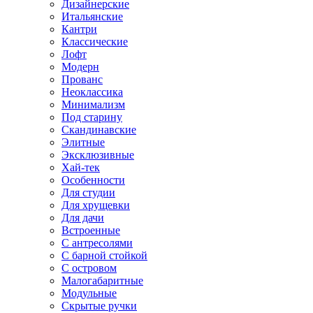
Дизайнерские
Итальянские
Кантри
Классические
Лофт
Модерн
Прованс
Неоклассика
Минимализм
Под старину
Скандинавские
Элитные
Эксклюзивные
Хай-тек
Особенности
Для студии
Для хрущевки
Для дачи
Встроенные
С антресолями
С барной стойкой
С островом
Малогабаритные
Модульные
Скрытые ручки