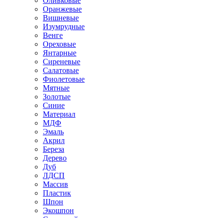
Оливковые
Оранжевые
Вишневые
Изумрудные
Венге
Ореховые
Янтарные
Сиреневые
Салатовые
Фиолетовые
Мятные
Золотые
Синие
Материал
МДФ
Эмаль
Акрил
Береза
Дерево
Дуб
ЛДСП
Массив
Пластик
Шпон
Экошпон