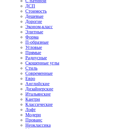
С патиной
ДСП
Стоимость
Дешевые
Дорогие
Эконом-класс
Элитные
Форма
П-образные
Угловые
Прямые
Радиусные
Скошенные углы
Стиль
Современные
Евро
Английские
Дизайнерские
Итальянские
Кантри
Классические
Лофт
Модерн
Прованс
Неоклассика