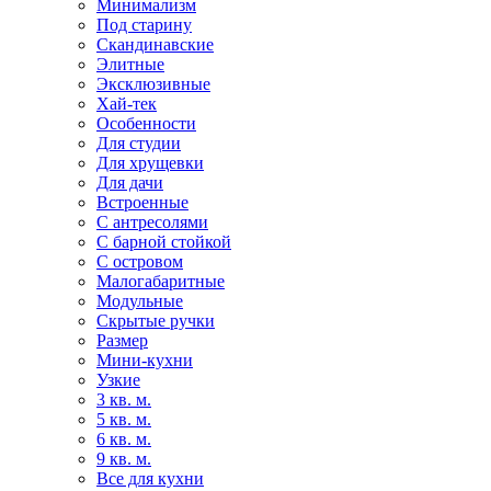
Минимализм
Под старину
Скандинавские
Элитные
Эксклюзивные
Хай-тек
Особенности
Для студии
Для хрущевки
Для дачи
Встроенные
С антресолями
С барной стойкой
С островом
Малогабаритные
Модульные
Скрытые ручки
Размер
Мини-кухни
Узкие
3 кв. м.
5 кв. м.
6 кв. м.
9 кв. м.
Все для кухни