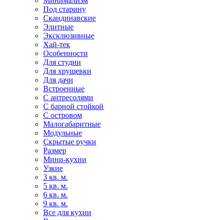
Минимализм
Под старину
Скандинавские
Элитные
Эксклюзивные
Хай-тек
Особенности
Для студии
Для хрущевки
Для дачи
Встроенные
С антресолями
С барной стойкой
С островом
Малогабаритные
Модульные
Скрытые ручки
Размер
Мини-кухни
Узкие
3 кв. м.
5 кв. м.
6 кв. м.
9 кв. м.
Все для кухни