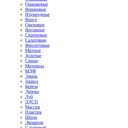
Оранжевые
Вишневые
Изумрудные
Венге
Ореховые
Янтарные
Сиреневые
Салатовые
Фиолетовые
Мятные
Золотые
Синие
Материал
МДФ
Эмаль
Акрил
Береза
Дерево
Дуб
ЛДСП
Массив
Пластик
Шпон
Экошпон
С патиной