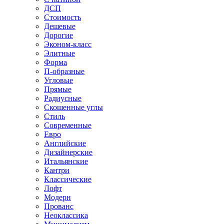
ДСП
Стоимость
Дешевые
Дорогие
Эконом-класс
Элитные
Форма
П-образные
Угловые
Прямые
Радиусные
Скошенные углы
Стиль
Современные
Евро
Английские
Дизайнерские
Итальянские
Кантри
Классические
Лофт
Модерн
Прованс
Неоклассика