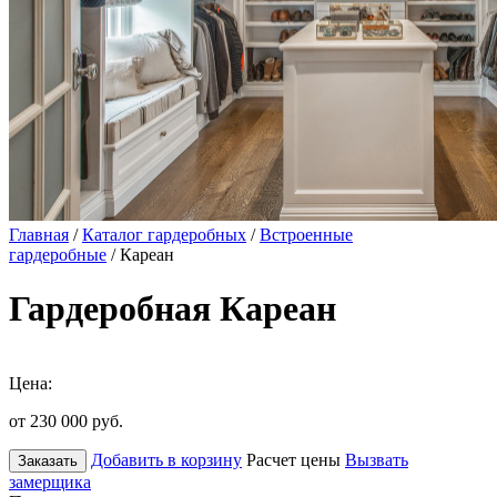
Главная
/
Каталог гардеробных
/
Встроенные
гардеробные
/ Кареан
Гардеробная Кареан
Цена:
от 230 000
руб.
Добавить в корзину
Расчет цены
Вызвать
Заказать
замерщика