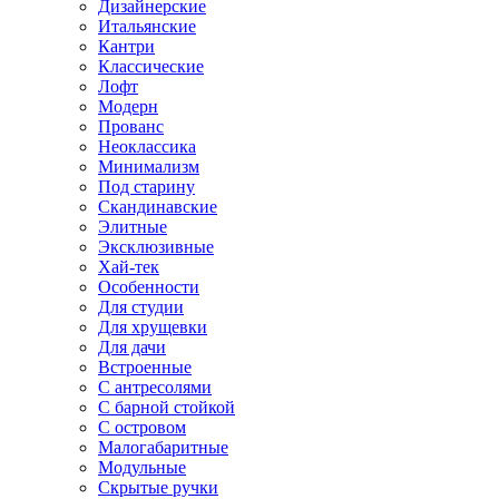
Дизайнерские
Итальянские
Кантри
Классические
Лофт
Модерн
Прованс
Неоклассика
Минимализм
Под старину
Скандинавские
Элитные
Эксклюзивные
Хай-тек
Особенности
Для студии
Для хрущевки
Для дачи
Встроенные
С антресолями
С барной стойкой
С островом
Малогабаритные
Модульные
Скрытые ручки