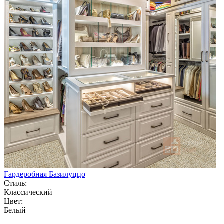
Гардеробная Базилуццо
Стиль:
Классический
Цвет:
Белый