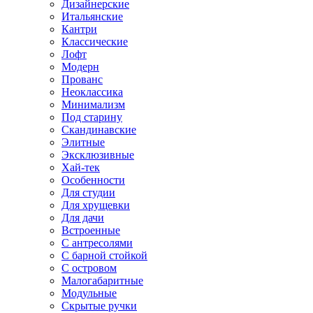
Дизайнерские
Итальянские
Кантри
Классические
Лофт
Модерн
Прованс
Неоклассика
Минимализм
Под старину
Скандинавские
Элитные
Эксклюзивные
Хай-тек
Особенности
Для студии
Для хрущевки
Для дачи
Встроенные
С антресолями
С барной стойкой
С островом
Малогабаритные
Модульные
Скрытые ручки