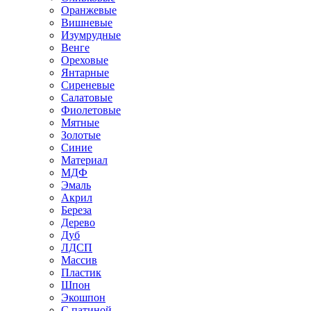
Оранжевые
Вишневые
Изумрудные
Венге
Ореховые
Янтарные
Сиреневые
Салатовые
Фиолетовые
Мятные
Золотые
Синие
Материал
МДФ
Эмаль
Акрил
Береза
Дерево
Дуб
ЛДСП
Массив
Пластик
Шпон
Экошпон
С патиной