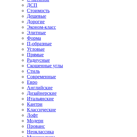
ДСП
Стоимость
Дешевые
Дорогие
Эконом-класс
Элитные
Форма
П-образные
Угловые
Прямые
Радиусные
Скошенные углы
Стиль
Современные
Евро
Английские
Дизайнерские
Итальянские
Кантри
Классические
Лофт
Модерн
Прованс
Неоклассика