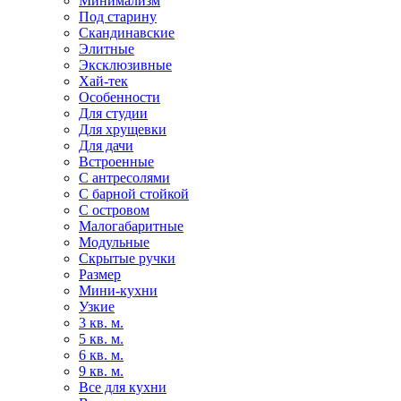
Минимализм
Под старину
Скандинавские
Элитные
Эксклюзивные
Хай-тек
Особенности
Для студии
Для хрущевки
Для дачи
Встроенные
С антресолями
С барной стойкой
С островом
Малогабаритные
Модульные
Скрытые ручки
Размер
Мини-кухни
Узкие
3 кв. м.
5 кв. м.
6 кв. м.
9 кв. м.
Все для кухни