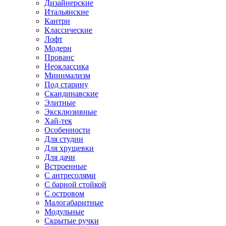
Дизайнерские
Итальянские
Кантри
Классические
Лофт
Модерн
Прованс
Неоклассика
Минимализм
Под старину
Скандинавские
Элитные
Эксклюзивные
Хай-тек
Особенности
Для студии
Для хрущевки
Для дачи
Встроенные
С антресолями
С барной стойкой
С островом
Малогабаритные
Модульные
Скрытые ручки