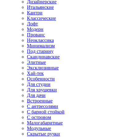
Дизайнерские
Итальянские
Кантри
Классические
Лофт
Модерн
Прованс
Неоклассика
Минимализм
Под старину
Скандинавские
Элитные
Эксклюзивные
Хай-тек
Особенности
Для студии
Для хрущевки
Для дачи
Встроенные
С антресолями
С барной стойкой
С островом
Малогабаритные
Модульные
Скрытые ручки