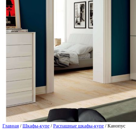
Главная
/
Шкафы-купе
/
Распашные шкафы-купе
/ Канопус