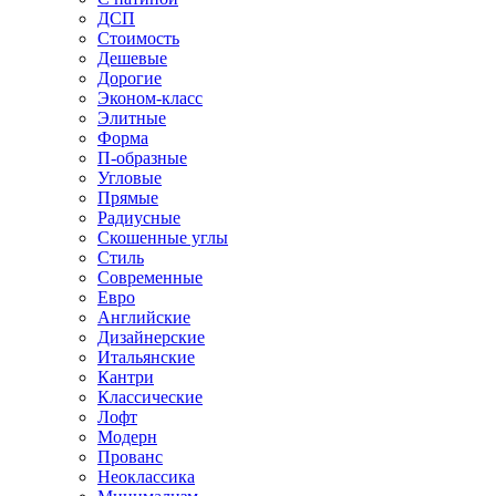
ДСП
Стоимость
Дешевые
Дорогие
Эконом-класс
Элитные
Форма
П-образные
Угловые
Прямые
Радиусные
Скошенные углы
Стиль
Современные
Евро
Английские
Дизайнерские
Итальянские
Кантри
Классические
Лофт
Модерн
Прованс
Неоклассика