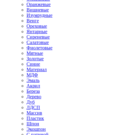
Оранжевые
Вишневые
Изумрудные
Венге
Ореховые
Янтарные
Сиреневые
Салатовые
Фиолетовые
Мятные
Золотые
Синие
Материал
МДФ
Эмаль
Акрил
Береза
Дерево
Дуб
ЛДСП
Массив
Пластик
Шпон
Экошпон
С патиной