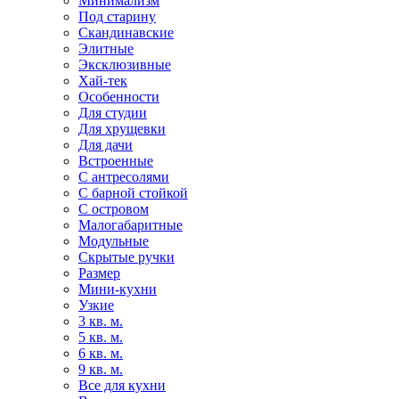
Минимализм
Под старину
Скандинавские
Элитные
Эксклюзивные
Хай-тек
Особенности
Для студии
Для хрущевки
Для дачи
Встроенные
С антресолями
С барной стойкой
С островом
Малогабаритные
Модульные
Скрытые ручки
Размер
Мини-кухни
Узкие
3 кв. м.
5 кв. м.
6 кв. м.
9 кв. м.
Все для кухни