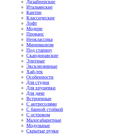
Дизайнерские
Итальянские
Кантри
Классические
Лофт
Модерн
Прованс
Неоклассика
Минимализм
Под старину
Скандинавские
Элитные
Эксклюзивные
Хай-тек
Особенности
Для студии
Для хрущевки
Для дачи
Встроенные
С антресолями
С барной стойкой
С островом
Малогабаритные
Модульные
Скрытые ручки