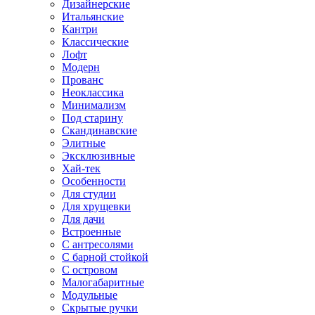
Дизайнерские
Итальянские
Кантри
Классические
Лофт
Модерн
Прованс
Неоклассика
Минимализм
Под старину
Скандинавские
Элитные
Эксклюзивные
Хай-тек
Особенности
Для студии
Для хрущевки
Для дачи
Встроенные
С антресолями
С барной стойкой
С островом
Малогабаритные
Модульные
Скрытые ручки