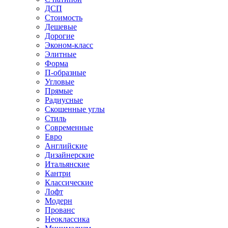
ДСП
Стоимость
Дешевые
Дорогие
Эконом-класс
Элитные
Форма
П-образные
Угловые
Прямые
Радиусные
Скошенные углы
Стиль
Современные
Евро
Английские
Дизайнерские
Итальянские
Кантри
Классические
Лофт
Модерн
Прованс
Неоклассика