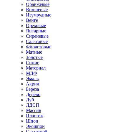
Оранжевые
Вишневые
Изумрудные
Венге
Ореховые
Янтарные
Сиреневые
Салатовые
Фиолетовые
Мятные
Золотые
Синие
Материал
МДФ
Эмаль
Акрил
Береза
Дерево
Дуб
ЛДСП
Массив
Пластик
Шпон
Экошпон
С патиной