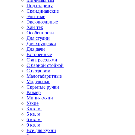
Минимализм
Под старину
Скандинавские
Элитные
Эксклюзивные
Хай-тек
Особенности
Для студии
Для хрущевки
Для дачи
Встроенные
С антресолями
С барной стойкой
С островом
Малогабаритные
Модульные
Скрытые ручки
Размер
Мини-кухни
Узкие
3 кв. м.
5 кв. м.
6 кв. м.
9 кв. м.
Все для кухни