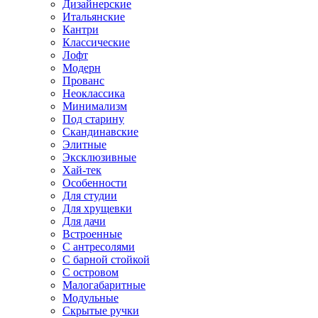
Дизайнерские
Итальянские
Кантри
Классические
Лофт
Модерн
Прованс
Неоклассика
Минимализм
Под старину
Скандинавские
Элитные
Эксклюзивные
Хай-тек
Особенности
Для студии
Для хрущевки
Для дачи
Встроенные
С антресолями
С барной стойкой
С островом
Малогабаритные
Модульные
Скрытые ручки