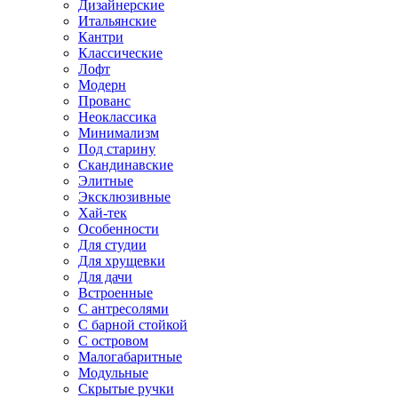
Дизайнерские
Итальянские
Кантри
Классические
Лофт
Модерн
Прованс
Неоклассика
Минимализм
Под старину
Скандинавские
Элитные
Эксклюзивные
Хай-тек
Особенности
Для студии
Для хрущевки
Для дачи
Встроенные
С антресолями
С барной стойкой
С островом
Малогабаритные
Модульные
Скрытые ручки