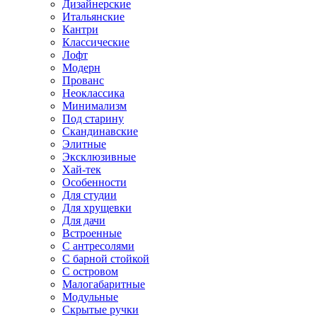
Дизайнерские
Итальянские
Кантри
Классические
Лофт
Модерн
Прованс
Неоклассика
Минимализм
Под старину
Скандинавские
Элитные
Эксклюзивные
Хай-тек
Особенности
Для студии
Для хрущевки
Для дачи
Встроенные
С антресолями
С барной стойкой
С островом
Малогабаритные
Модульные
Скрытые ручки