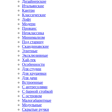
Дизайнерские
Итальянские
Кантри
Классические
Лофт
Модерн
Прованс
Неоклассика
Минимализм
Под старину
Скандинавские
Элитные
Эксклюзивные
Хай-тек
Особенности
Для студии
Для хрущевки
Для дачи
Встроенные
С антресолями
С барной стойкой
С островом
Малогабаритные
Модульные
Скрытые ручки