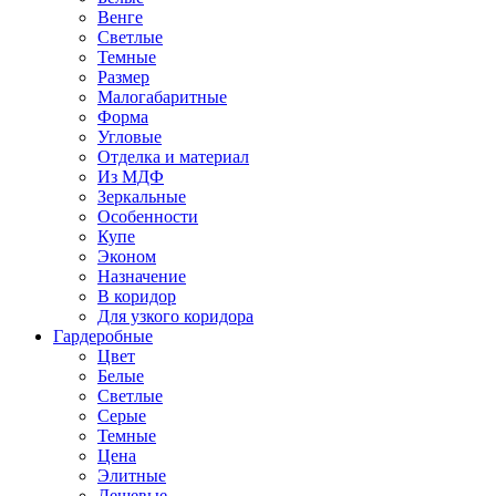
Венге
Светлые
Темные
Размер
Малогабаритные
Форма
Угловые
Отделка и материал
Из МДФ
Зеркальные
Особенности
Купе
Эконом
Назначение
В коридор
Для узкого коридора
Гардеробные
Цвет
Белые
Светлые
Серые
Темные
Цена
Элитные
Дешевые