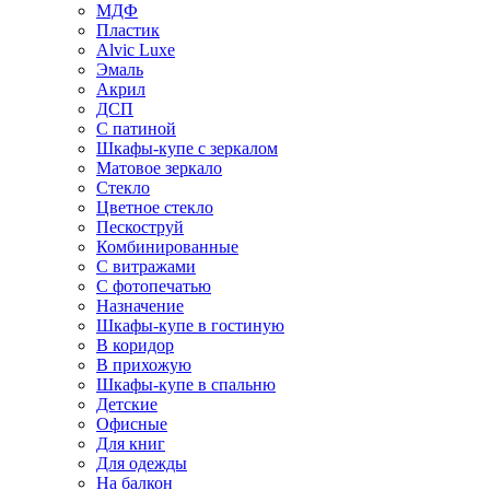
МДФ
Пластик
Alvic Luxe
Эмаль
Акрил
ДСП
С патиной
Шкафы-купе с зеркалом
Матовое зеркало
Стекло
Цветное стекло
Пескоструй
Комбинированные
С витражами
С фотопечатью
Назначение
Шкафы-купе в гостиную
В коридор
В прихожую
Шкафы-купе в спальню
Детские
Офисные
Для книг
Для одежды
На балкон