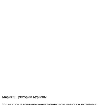
Мария и Григорий Бурковы
У нас в доме нестандартная кухня из-за короба и выступов,