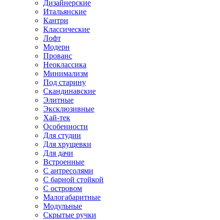
Дизайнерские
Итальянские
Кантри
Классические
Лофт
Модерн
Прованс
Неоклассика
Минимализм
Под старину
Скандинавские
Элитные
Эксклюзивные
Хай-тек
Особенности
Для студии
Для хрущевки
Для дачи
Встроенные
С антресолями
С барной стойкой
С островом
Малогабаритные
Модульные
Скрытые ручки