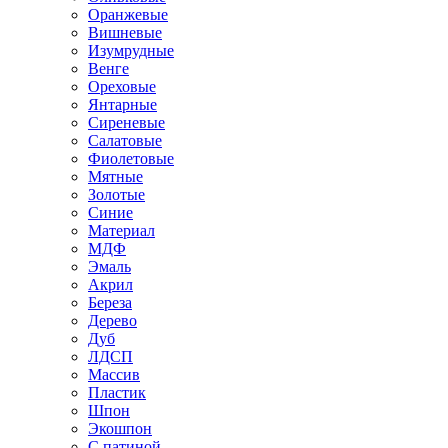
Оранжевые
Вишневые
Изумрудные
Венге
Ореховые
Янтарные
Сиреневые
Салатовые
Фиолетовые
Мятные
Золотые
Синие
Материал
МДФ
Эмаль
Акрил
Береза
Дерево
Дуб
ЛДСП
Массив
Пластик
Шпон
Экошпон
С патиной