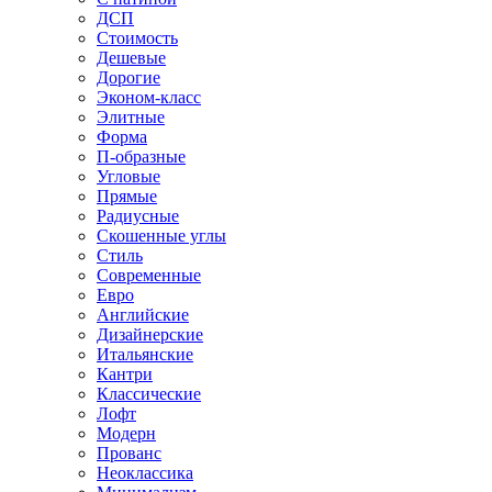
ДСП
Стоимость
Дешевые
Дорогие
Эконом-класс
Элитные
Форма
П-образные
Угловые
Прямые
Радиусные
Скошенные углы
Стиль
Современные
Евро
Английские
Дизайнерские
Итальянские
Кантри
Классические
Лофт
Модерн
Прованс
Неоклассика