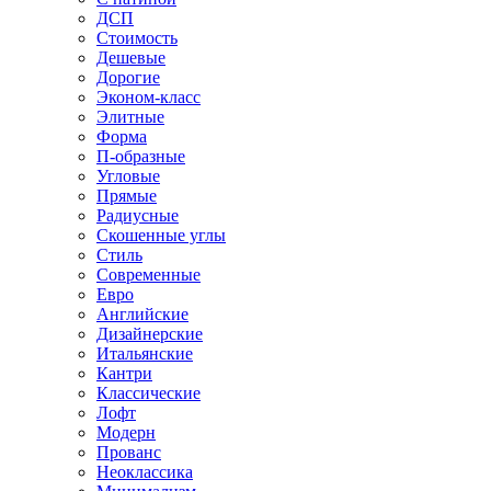
ДСП
Стоимость
Дешевые
Дорогие
Эконом-класс
Элитные
Форма
П-образные
Угловые
Прямые
Радиусные
Скошенные углы
Стиль
Современные
Евро
Английские
Дизайнерские
Итальянские
Кантри
Классические
Лофт
Модерн
Прованс
Неоклассика