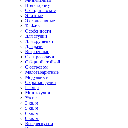
Минимализм
Под старину
Скандинавские
Элитные
Эксклюзивные
Хай-тек
Особенности
Для студии
Для хрущевки
Для дачи
Встроенные
С антресолями
С барной стойкой
С островом
Малогабаритные
Модульные
Скрытые ручки
Размер
Мини-кухни
Узкие
3 кв. м.
5 кв. м.
6 кв. м.
9 кв. м.
Все для кухни