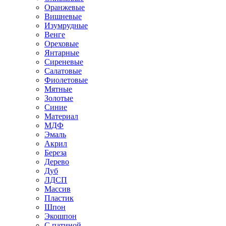
Оранжевые
Вишневые
Изумрудные
Венге
Ореховые
Янтарные
Сиреневые
Салатовые
Фиолетовые
Мятные
Золотые
Синие
Материал
МДФ
Эмаль
Акрил
Береза
Дерево
Дуб
ЛДСП
Массив
Пластик
Шпон
Экошпон
С патиной