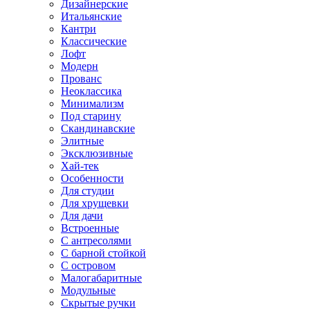
Дизайнерские
Итальянские
Кантри
Классические
Лофт
Модерн
Прованс
Неоклассика
Минимализм
Под старину
Скандинавские
Элитные
Эксклюзивные
Хай-тек
Особенности
Для студии
Для хрущевки
Для дачи
Встроенные
С антресолями
С барной стойкой
С островом
Малогабаритные
Модульные
Скрытые ручки