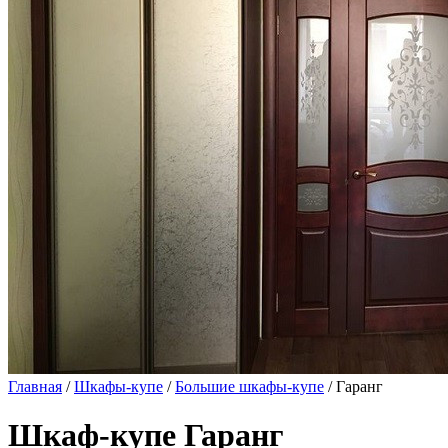
Главная
/
Шкафы-купе
/
Большие шкафы-купе
/ Гаранг
Шкаф-купе Гаранг