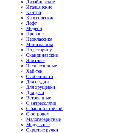
Дизайнерские
Итальянские
Кантри
Классические
Лофт
Модерн
Прованс
Неоклассика
Минимализм
Под старину
Скандинавские
Элитные
Эксклюзивные
Хай-тек
Особенности
Для студии
Для хрущевки
Для дачи
Встроенные
С антресолями
С барной стойкой
С островом
Малогабаритные
Модульные
Скрытые ручки