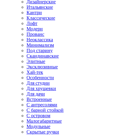
Дизайнерские
Итальянские
Кантри
Классические
Лофт
Модерн
Прованс
Неоклассика
Минимализм
Под старину
Скандинавские
Элитные
Эксклюзивные
Хай-тек
Особенности
Для студии
Для хрущевки
Для дачи
Встроенные
С антресолями
С барной стойкой
С островом
Малогабаритные
Модульные
Скрытые ручки