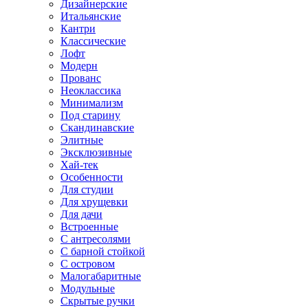
Дизайнерские
Итальянские
Кантри
Классические
Лофт
Модерн
Прованс
Неоклассика
Минимализм
Под старину
Скандинавские
Элитные
Эксклюзивные
Хай-тек
Особенности
Для студии
Для хрущевки
Для дачи
Встроенные
С антресолями
С барной стойкой
С островом
Малогабаритные
Модульные
Скрытые ручки