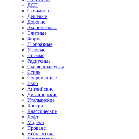
ДСП
Стоимость
Дешевые
Дорогие
Эконом-класс
Элитные
Форма
П-образные
Угловые
Прямые
Радиусные
Скошенные углы
Стиль
Современные
Евро
Английские
Дизайнерские
Итальянские
Кантри
Классические
Лофт
Модерн
Прованс
Неоклассика