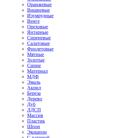
Оранжевые
Вишневые
Изумрудные
Венге
Ореховые
Янтарные
Сиреневые
Салатовые
Фиолетовые
Мятные
Золотые
Синие
Материал
МДФ
Эмаль
Акрил
Береза
Дерево
Дуб
ЛДСП
Массив
Пластик
Шпон
Экошпон
С патиной