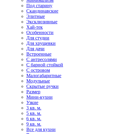
Минимализм
Под старину
Скандинавские
Элитные
Эксклюзивные
Хай-тек
Особенности
Для студии
Для хрущевки
Для дачи
Встроенные
С антресолями
С барной стойкой
С островом
Малогабаритные
Модульные
Скрытые ручки
Размер
Мини-кухни
Узкие
3 кв. м.
5 кв. м.
6 кв. м.
9 кв. м.
Все для кухни