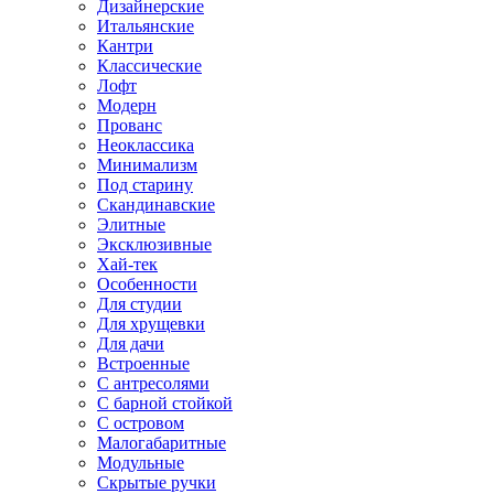
Дизайнерские
Итальянские
Кантри
Классические
Лофт
Модерн
Прованс
Неоклассика
Минимализм
Под старину
Скандинавские
Элитные
Эксклюзивные
Хай-тек
Особенности
Для студии
Для хрущевки
Для дачи
Встроенные
С антресолями
С барной стойкой
С островом
Малогабаритные
Модульные
Скрытые ручки