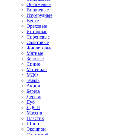
Оранжевые
Вишневые
Изумрудные
Венге
Ореховые
Янтарные
Сиреневые
Салатовые
Фиолетовые
Мятные
Золотые
Синие
Материал
МДФ
Эмаль
Акрил
Береза
Дерево
Дуб
ЛДСП
Массив
Пластик
Шпон
Экошпон
С патиной