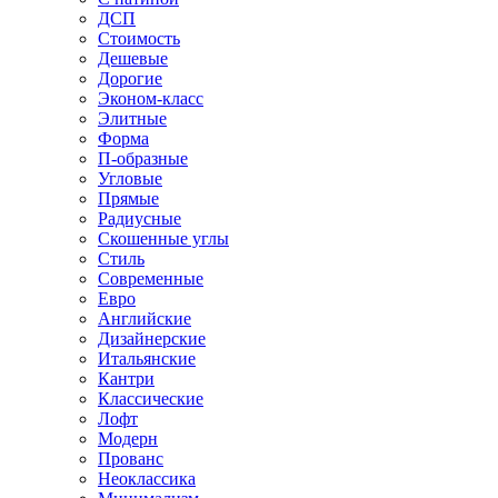
ДСП
Стоимость
Дешевые
Дорогие
Эконом-класс
Элитные
Форма
П-образные
Угловые
Прямые
Радиусные
Скошенные углы
Стиль
Современные
Евро
Английские
Дизайнерские
Итальянские
Кантри
Классические
Лофт
Модерн
Прованс
Неоклассика