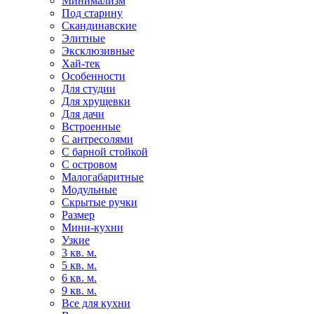
Минимализм
Под старину
Скандинавские
Элитные
Эксклюзивные
Хай-тек
Особенности
Для студии
Для хрущевки
Для дачи
Встроенные
С антресолями
С барной стойкой
С островом
Малогабаритные
Модульные
Скрытые ручки
Размер
Мини-кухни
Узкие
3 кв. м.
5 кв. м.
6 кв. м.
9 кв. м.
Все для кухни