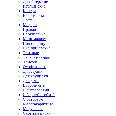
Дизайнерские
Итальянские
Кантри
Классические
Лофт
Модерн
Прованс
Неоклассика
Минимализм
Под старину
Скандинавские
Элитные
Эксклюзивные
Хай-тек
Особенности
Для студии
Для хрущевки
Для дачи
Встроенные
С антресолями
С барной стойкой
С островом
Малогабаритные
Модульные
Скрытые ручки