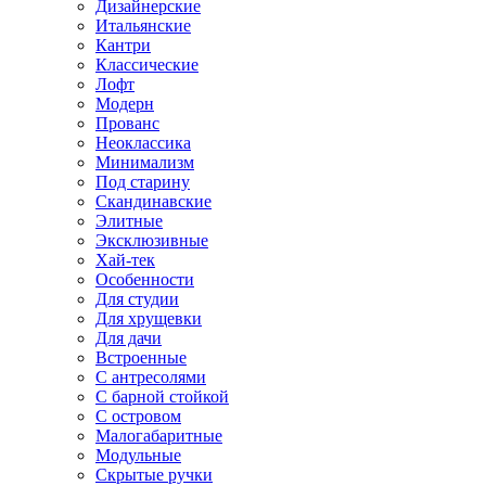
Дизайнерские
Итальянские
Кантри
Классические
Лофт
Модерн
Прованс
Неоклассика
Минимализм
Под старину
Скандинавские
Элитные
Эксклюзивные
Хай-тек
Особенности
Для студии
Для хрущевки
Для дачи
Встроенные
С антресолями
С барной стойкой
С островом
Малогабаритные
Модульные
Скрытые ручки